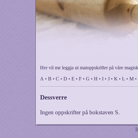
Her vil me leggja ut matoppskrifter på våre magisk
A
•
B
•
C
•
D
•
E
•
F
•
G
•
H
•
I
•
J
•
K
•
L
•
M
•
Dessverre
Ingen oppskrifter på bokstaven
S
.
[