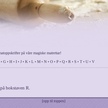
matoppskrifter på våre magiske matrettar!
•
G
•
H
•
I
•
J
•
K
•
L
•
M
•
N
•
O
•
P
•
Q
•
R
•
S
•
T
•
U
•
V
r på bokstaven
R
.
[opp til toppen]