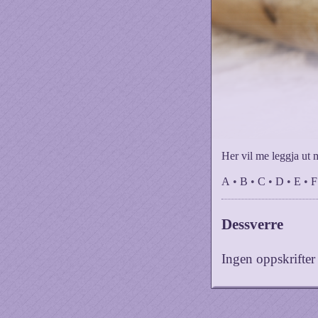
Her vil me leggja ut 
A
•
B
•
C
•
D
•
E
•
F
Dessverre
Ingen oppskrifte