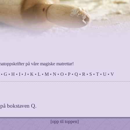
matoppskrifter på våre magiske matrettar!
•
G
•
H
•
I
•
J
•
K
•
L
•
M
•
N
•
O
•
P
•
Q
•
R
•
S
•
T
•
U
•
V
r på bokstaven
Q
.
[opp til toppen]