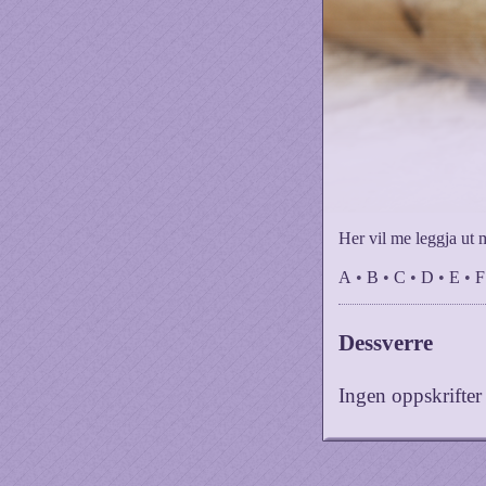
Her vil me leggja ut 
A
•
B
•
C
•
D
•
E
•
F
Dessverre
Ingen oppskrifte