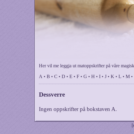
Her vil me leggja ut matoppskrifter på våre magisk
A
•
B
•
C
•
D
•
E
•
F
•
G
•
H
•
I
•
J
•
K
•
L
•
M
•
Dessverre
Ingen oppskrifter på bokstaven
A
.
[